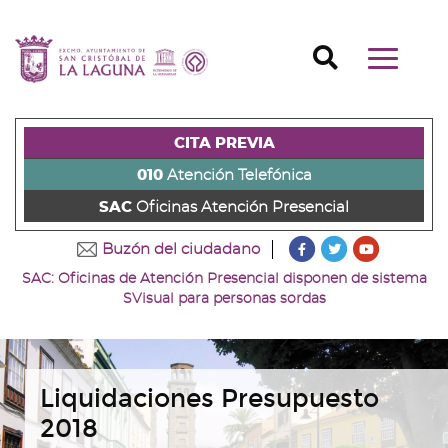
Ir
al
Ir
contenido
a
Ir
Buscador
Mostrar/o
principal
la
al
Ir
navegaci
de
cabecera
pie
al
principal
la
de
de
menú
página
la
la
principal
CITA PREVIA
(alt
página
página
(alt
+
(alt
(alt
+
010
Atención Telefónica
s)
+
+
u)
SAC
Oficinas Atención Presencial
c)
p)
???
???
???
Buzón del ciudadano
key.formatter.head
key.formatter
key.forma
SAC: Oficinas de Atención Presencial disponen de sistema
Ir
Ir
Ir
SVisual para personas sordas
a
a
a
nuestra
nuestra
nuestro
página
página
canal
de
de
de
Facebook
Twitter
Youtube
Liquidaciones Presupuesto
2018