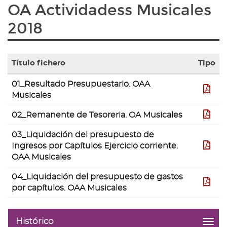
OA Actividadess Musicales
2018
Título fichero
Tipo
Tabla
01_Resultado Presupuestario. OAA
con
pdf
Musicales
la
lista
02_Remanente de Tesoreria. OA Musicales
pdf
de
ficheros
03_Liquidación del presupuesto de
contenidos
Ingresos por Capítulos Ejercicio corriente.
pdf
en
OAA Musicales
la
galería
04_Liquidación del presupuesto de gastos
de
pdf
por capítulos. OAA Musicales
documentos
""
Histórico
menu