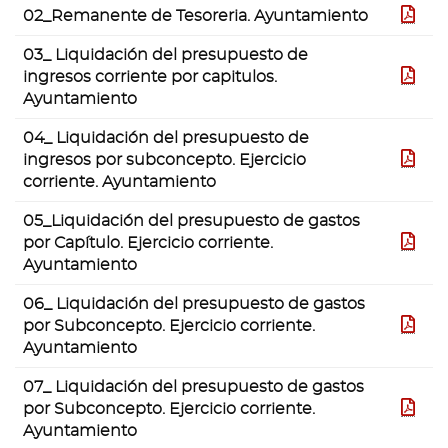
Tabla
02_Remanente de Tesoreria. Ayuntamiento
pdf
con
la
03_ Liquidación del presupuesto de
lista
ingresos corriente por capitulos.
pdf
de
Ayuntamiento
ficheros
contenidos
04_ Liquidación del presupuesto de
en
ingresos por subconcepto. Ejercicio
pdf
la
corriente. Ayuntamiento
galería
de
05_Liquidación del presupuesto de gastos
documentos
por Capítulo. Ejercicio corriente.
pdf
""
Ayuntamiento
06_ Liquidación del presupuesto de gastos
por Subconcepto. Ejercicio corriente.
pdf
Ayuntamiento
07_ Liquidación del presupuesto de gastos
por Subconcepto. Ejercicio corriente.
pdf
Ayuntamiento