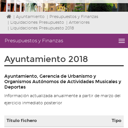
Icono
|
Ayuntamiento
|
Presupuestos y Finanzas
de
|
Liquidaciones Presupuesto
|
Anteriores
Home
|
Liquidaciones Presupuesto 2018
para
ir
Presupuestos y Finanzas
me
a
titl
la
Me
Ayuntamiento 2018
página
lat
de
|
inicio
Niv
Ayuntamiento, Gerencia de Urbanismo y
ini
Organismos Autónomos de Actividades Musicales y
2
Deportes
Fin
2
Información actualizada anualmente a partir de marzo del
|
ejercicio inmediato posterior
nav
Pr
y
Título fichero
Tipo
Fin