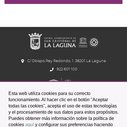
title:
Histó
|
navig
Liqui
Pres
C/ Obispo Rey Redondo, 1. 38201 La Laguna
922 601 100
Esta web utiliza cookies para su correcto
funcionamiento. Al hacer clic en el botón "Aceptar
todas las cookies", acepta el uso de estas tecnologías
y el procesamiento de sus datos para estos propósitos.
Icono
Icono
Icono
Icono
Icono
Icono
Puedes obtener más información sobre la política de
circular
circular
circular
de
de
de
cookies
aquí
y configurar sus preferencias haciendo