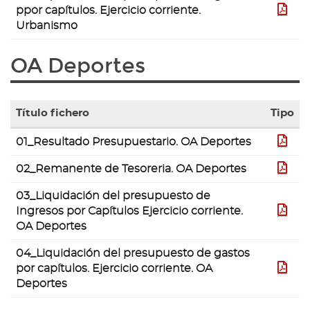
galería
ppor capítulos. Ejercicio corriente.
pdf
de
Urbanismo
documentos
""
OA Deportes
Título fichero
Tipo
Tabla
01_Resultado Presupuestario. OA Deportes
pdf
con
la
02_Remanente de Tesoreria. OA Deportes
pdf
lista
de
03_Liquidación del presupuesto de
ficheros
Ingresos por Capítulos Ejercicio corriente.
pdf
contenidos
OA Deportes
en
la
04_Liquidación del presupuesto de gastos
galería
por capítulos. Ejercicio corriente. OA
pdf
de
Deportes
documentos
""