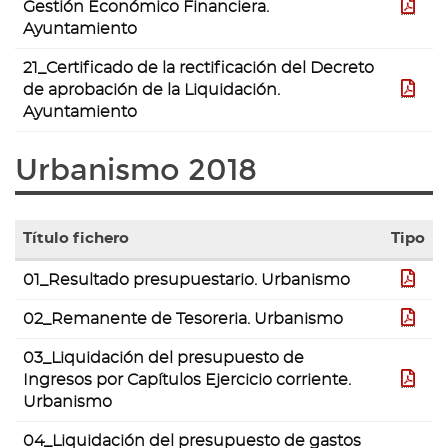
Gestión Económico Financiera.
pdf
Ayuntamiento
21_Certificado de la rectificación del Decreto
de aprobación de la Liquidación.
pdf
Ayuntamiento
Urbanismo 2018
Título fichero
Tipo
Tabla
01_Resultado presupuestario. Urbanismo
pdf
con
la
02_Remanente de Tesoreria. Urbanismo
pdf
lista
de
03_Liquidación del presupuesto de
ficheros
Ingresos por Capítulos Ejercicio corriente.
pdf
contenidos
Urbanismo
en
la
04_Liquidación del presupuesto de gastos