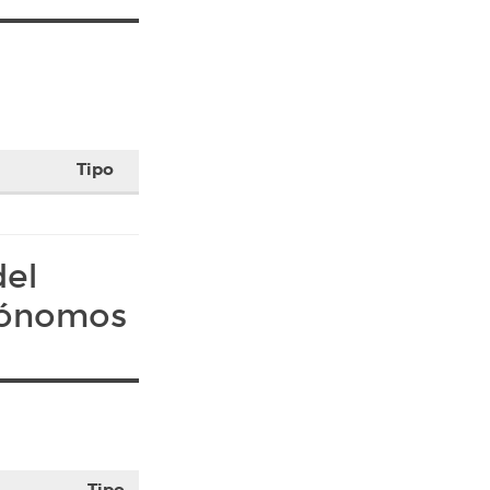
Tipo
del
tónomos