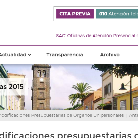
CITA PREVIA
010
Atención Tel
SAC: Oficinas de Atención Presencial
Actualidad
Transparencia
Archivo
???
s???
ader.toggle.subsections???
key.formatter.header.toggle.subsections???
as 2015
odificaciones Presupuestarias de Órganos Unipersonales
|
Ant
ificaciones presupuestarias 