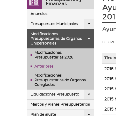
ir
Finanzas
Ayu
a
la
Anuncios
201
página
de
Presupuestos Municipales
inicio
Ayun
Modificaciones
Presupuestarias de Órganos
DECRET
Unipersonales
Modificaciones
Presupuestarias 2026
Título
Tabla
Anteriores
2015 
con
Modificaciones
la
2015 
Presupuestarias de Órganos
lista
Colegiados
de
2015 
fichero
Liquidaciones Presupuesto
conten
2015 
en
Marcos y Planes Presupuestarios
la
2015 
galería
Plan de ajuste