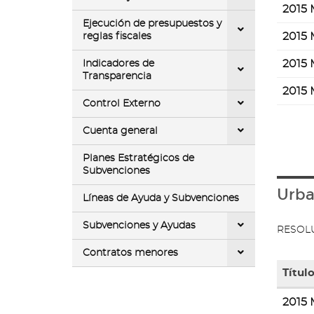
de
2015 
docume
Ejecución de presupuestos y
""
2015 
reglas fiscales
2015 
Indicadores de
Transparencia
2015 
Control Externo
Cuenta general
Planes Estratégicos de
Subvenciones
Urb
Líneas de Ayuda y Subvenciones
Subvenciones y Ayudas
RESOL
Contratos menores
Título
Tabla
2015 
con