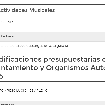
ctividades Musicales
s
idos
UCIONES
 fichero
ntos
han encontrado descargas en esta galería
ificaciones presupuestarias 
ntamiento y Organismos Au
s
idos
5
O / RESOLUCIONES / PLENO
ntos