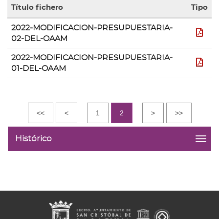
Título fichero
Tipo
Tabla
2022-MODIFICACION-PRESUPUESTARIA-
con
pdf
02-DEL-OAAM
la
lista
2022-MODIFICACION-PRESUPUESTARIA-
de
pdf
01-DEL-OAAM
ficheros
contenidos
en
la
galería
<<
<
1
2
>
>>
de
documentos
Histórico
""
menu
title:
Histó
|
navig
Modif
Presu
de
Órga