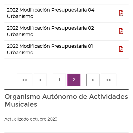
la
lista
2022 Modificación Presupuestaria 04
de
PDF
Urbanismo
ficheros
contenidos
2022 Modificación Presupuestaria 02
en
PDF
Urbanismo
la
galería
2022 Modificación Presupuestaria 01
de
pdf
Urbanismo
documentos
"urbanismo"
<<
<
1
2
>
>>
Organismo Autónomo de Actividades
Musicales
Actualizado octubre 2023