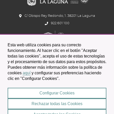
Unip
C/ Obispo Rey Redondo, 1. 38201 La Laguna
922 601 100
Esta web utiliza cookies para su correcto
funcionamiento. Al hacer clic en el botón "Aceptar
todas las cookies", acepta el uso de estas tecnologías
y el procesamiento de sus datos para estos propósitos.
Icono
Icono
Icono
Icono
Icono
Icono
Puedes obtener más información sobre la política de
circular
circular
circular
de
de
de
cookies
aquí
y configurar sus preferencias haciendo
clic en "Configurar Cookies".
facebook
twitter
youtube
2026 © Excmo. Ayuntamiento de San Cristóbal de La Laguna
Configurar Cookies
Condiciones de uso
Política de Privacidad
Rechazar todas las Cookies
Mapa web
|