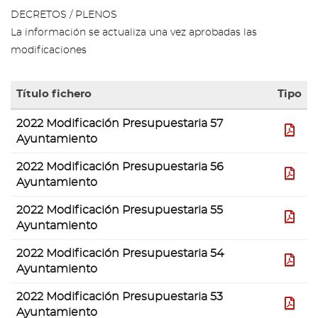
DECRETOS / PLENOS
La información se actualiza una vez aprobadas las
modificaciones
Título fichero
Tipo
Tabla
2022 Modificación Presupuestaria 57
con
pdf
Ayuntamiento
la
lista
2022 Modificación Presupuestaria 56
de
pdf
Ayuntamiento
ficheros
contenidos
2022 Modificación Presupuestaria 55
en
pdf
Ayuntamiento
la
galería
2022 Modificación Presupuestaria 54
de
pdf
Ayuntamiento
documentos
"Ayuntamiento"
2022 Modificación Presupuestaria 53
pdf
Ayuntamiento