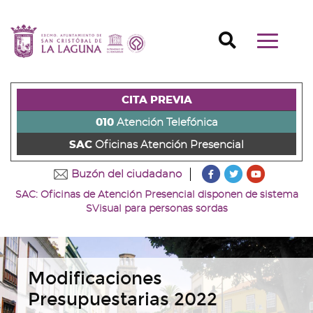
Ir
al
Ir
contenido
a
Ir
Buscador
Mostrar/o
principal
la
al
Ir
navegaci
de
cabecera
pie
al
principal
la
de
de
menú
página
la
la
principal
CITA PREVIA
(alt
página
página
(alt
+
(alt
(alt
+
010
Atención Telefónica
s)
+
+
u)
SAC
Oficinas Atención Presencial
c)
p)
???
???
???
Buzón del ciudadano
key.formatter.head
key.formatter
key.forma
SAC: Oficinas de Atención Presencial disponen de sistema
Ir
Ir
Ir
SVisual para personas sordas
a
a
a
nuestra
nuestra
nuestro
página
página
canal
de
de
de
Facebook
Twitter
Youtube
Modificaciones
Presupuestarias 2022