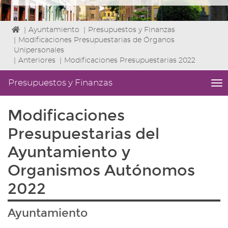
Icono
|
Ayuntamiento
|
Presupuestos y Finanzas
de
|
Modificaciones Presupuestarias de Órganos
Home
Unipersonales
para
|
Anteriores
|
Modificaciones Presupuestarias 2022
ir
a
Presupuestos y Finanzas
me
la
titl
página
Me
Modificaciones
de
lat
inicio
|
Presupuestarias del
Niv
ini
Ayuntamiento y
2
Organismos Autónomos
Fin
2
2022
|
nav
Pr
Ayuntamiento
y
Fin