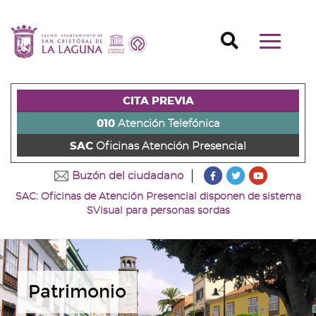
Ir
al
Ir
contenido
a
Ir
Buscador
Mostrar/o
principal
la
al
Ir
navegaci
de
cabecera
pie
al
principal
la
de
de
menú
página
la
la
principal
CITA PREVIA
(alt
página
página
(alt
+
(alt
(alt
+
010
Atención Telefónica
s)
+
+
u)
SAC
Oficinas Atención Presencial
c)
p)
???
???
???
Buzón del ciudadano
key.formatter.head
key.formatter
key.forma
SAC: Oficinas de Atención Presencial disponen de sistema
Ir
Ir
Ir
SVisual para personas sordas
a
a
a
nuestra
nuestra
nuestro
página
página
canal
de
de
de
Facebook
Twitter
Youtube
Patrimonio