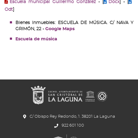
Escuela municipal Guillermo González
- [
Docx
] - [
Odt
]
Bienes Inmuebles: ESCUELA DE MÚSICA. C/ NAVA Y
GRIMÓN, 22 -
Google Maps
Escuela de música
C/ Obispo Rey Redondo, 1. 38201 La Laguna
922 601 100