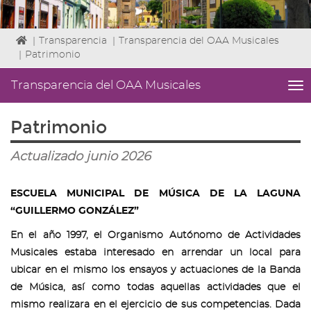
Icono
|
Transparencia
|
Transparencia del OAA Musicales
de
|
Patrimonio
Home
para
Transparencia del OAA Musicales
me
ir
titl
a
Me
Patrimonio
la
lat
página
|
de
Actualizado junio 2026
Niv
inicio
ini
2
ESCUELA MUNICIPAL DE MÚSICA DE LA LAGUNA
Fin
“GUILLERMO GONZÁLEZ”
2
|
En el año 1997, el Organismo Autónomo de Actividades
nav
Musicales estaba interesado en arrendar un local para
Tra
del
ubicar en el mismo los ensayos y actuaciones de la Banda
OA
de Música, así como todas aquellas actividades que el
Mus
mismo realizara en el ejercicio de sus competencias. Dada