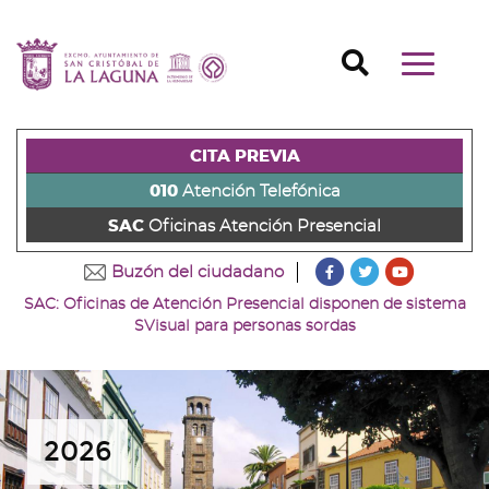
Ir
al
Ir
contenido
a
Ir
Buscador
Mostrar/o
principal
la
al
Ir
navegaci
de
cabecera
pie
al
principal
la
de
de
menú
página
la
la
principal
CITA PREVIA
(alt
página
página
(alt
+
(alt
(alt
+
010
Atención Telefónica
s)
+
+
u)
SAC
Oficinas Atención Presencial
c)
p)
???
???
???
Buzón del ciudadano
key.formatter.head
key.formatter
key.forma
SAC: Oficinas de Atención Presencial disponen de sistema
Ir
Ir
Ir
SVisual para personas sordas
a
a
a
nuestra
nuestra
nuestro
página
página
canal
de
de
de
Facebook
Twitter
Youtube
2026