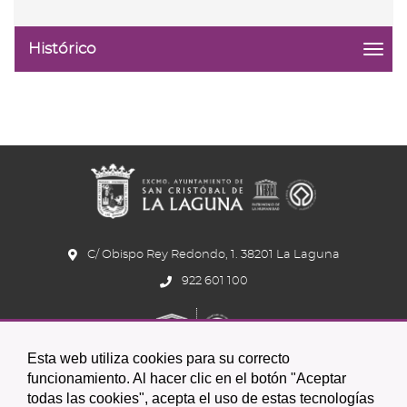
Histórico
menu
title:
Histó
|
navig
Ejecu
de
pres
y
regla
fisca
C/ Obispo Rey Redondo, 1. 38201 La Laguna
922 601 100
Esta web utiliza cookies para su correcto
funcionamiento. Al hacer clic en el botón "Aceptar
todas las cookies", acepta el uso de estas tecnologías