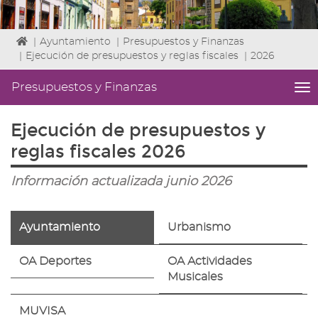
Icono
|
Ayuntamiento
|
Presupuestos y Finanzas
de
|
Ejecución de presupuestos y reglas fiscales
|
2026
Home
para
Presupuestos y Finanzas
me
ir
titl
a
Me
Ejecución de presupuestos y
la
lat
página
|
reglas fiscales 2026
de
Niv
inicio
ini
Información actualizada junio 2026
2
Fin
2
Ayuntamiento
Urbanismo
|
nav
Pr
OA Deportes
OA Actividades
y
Musicales
Fin
MUVISA