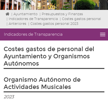
Icono
|
Ayuntamiento
|
Presupuestos y Finanzas
de
|
Indicadores de Transparencia
|
Costes gastos personal
Home
|
Anteriores
|
Costes gastos personal 2023
para
ir
Indicadores de Transparencia
me
a
titl
la
Me
Costes gastos de personal del
página
lat
de
|
Ayuntamiento y Organismos
inicio
Niv
Autónomos
ini
3
Fin
Organismo Autónomo de
4
|
Actividades Musicales
nav
Ind
2023
de
Tra