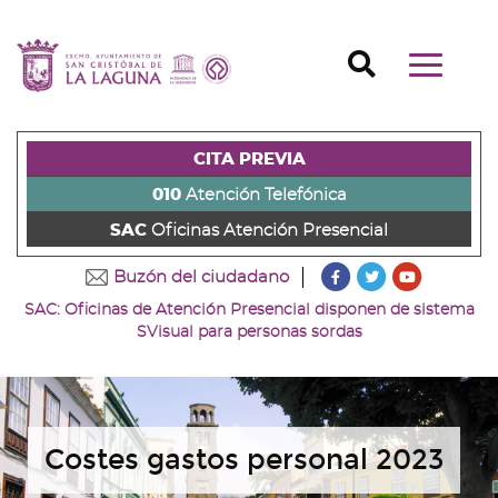
Ir
al
Ir
contenido
a
Ir
Buscador
Mostrar/o
principal
la
al
Ir
navegaci
de
cabecera
pie
al
principal
la
de
de
menú
página
la
la
principal
CITA PREVIA
(alt
página
página
(alt
+
(alt
(alt
+
010
Atención Telefónica
s)
+
+
u)
SAC
Oficinas Atención Presencial
c)
p)
???
???
???
Buzón del ciudadano
key.formatter.head
key.formatter
key.forma
SAC: Oficinas de Atención Presencial disponen de sistema
Ir
Ir
Ir
SVisual para personas sordas
a
a
a
nuestra
nuestra
nuestro
página
página
canal
de
de
de
Facebook
Twitter
Youtube
Costes gastos personal 2023