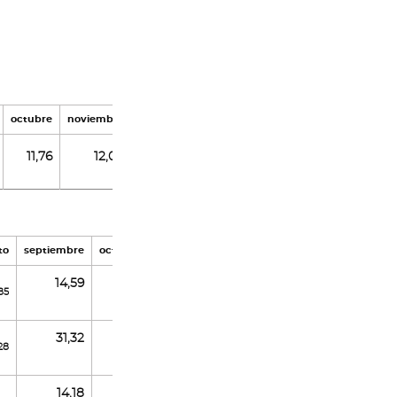
octubre
noviembre
diciembre
11,76
12,04
17,65
to
septiembre
octubre
noviembre
diciembre
14,59
85
10,57
12,89
20,44
31,32
28
29,74
20,65
11,50
14,18