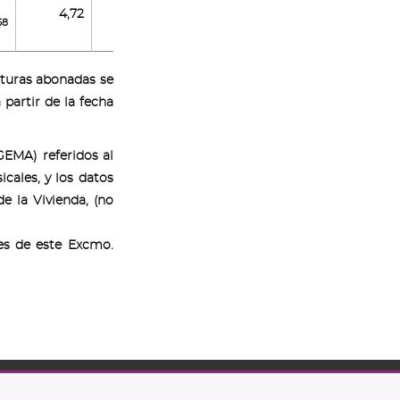
4,72
58
7,41
2,60
4,18
cturas abonadas se
partir de la fecha
GEMA) referidos al
ales, y los datos
e la Vivienda, (no
res de este Excmo.