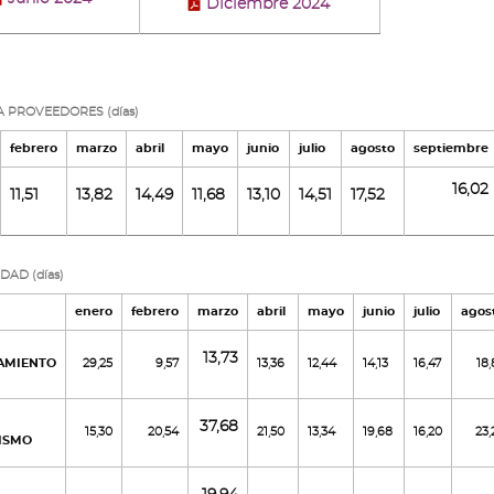
Diciembre 2024
 PROVEEDORES (días)
febrero
marzo
abril
mayo
junio
julio
agosto
septiembre
16,02
11,51
13,82
14,49
11,68
13,10
14,51
17,52
DAD (días)
enero
febrero
marzo
abril
mayo
junio
julio
agos
13,73
AMIENTO
29,25
9,57
13,36
12,44
14,13
16,47
18,
37,68
15,30
20,54
21,50
13,34
19,68
16,20
23,
ISMO