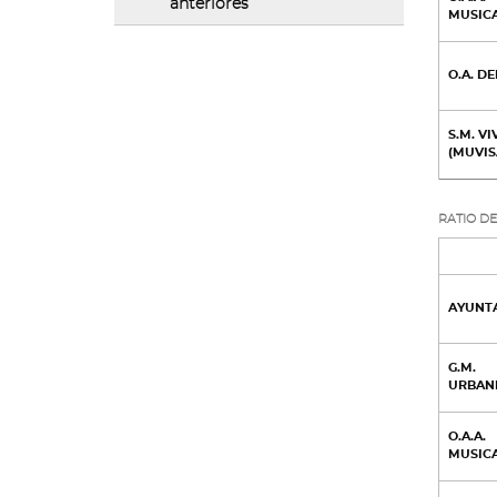
anteriores
MUSIC
O.A. D
S.M. V
(MUVIS
RATIO DE
AYUNT
G.M.
URBAN
O.A.A.
MUSIC