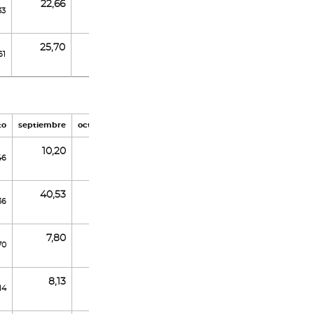
22,66
33
19,35
12,85
21,48
25,70
61
17,96
20,10
31,09
to
septiembre
octubre
noviembre
diciembre
10,20
46
7,10
6,84
18,74
40,53
36
22,42
8,83
9,08
7,80
70
20,61
9,78
21,44
8,13
14
17,03
7,26
22,80