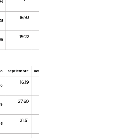
94
20,36
21,99
21,25
16,93
25
19,17
11,95
22,20
19,22
,29
11,81
4,51
10,35
to
septiembre
octubre
noviembre
diciembre
16,19
36
17,28
15,40
20,70
27,60
99
43,57
22,24
12,55
21,51
45
19,12
24,32
21,07