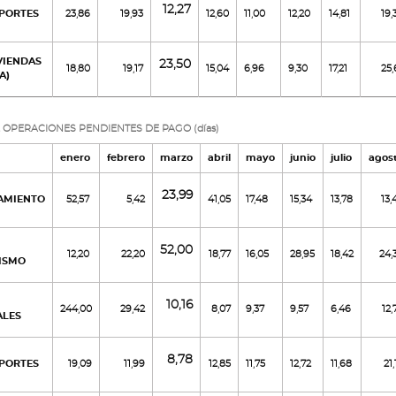
12,27
EPORTES
23,86
19,93
12,60
11,00
12,20
14,81
19,
IVIENDAS
23,50
18,80
19,17
15,04
6,96
9,30
17,21
25,
A)
 OPERACIONES PENDIENTES DE PAGO (días)
enero
febrero
marzo
abril
mayo
junio
julio
agos
23,99
AMIENTO
52,57
5,42
41,05
17,48
15,34
13,78
13,
52,00
12,20
22,20
18,77
16,05
28,95
18,42
24,
ISMO
10,16
244,00
29,42
8,07
9,37
9,57
6,46
12,
ALES
8,78
EPORTES
19,09
11,99
12,85
11,75
12,72
11,68
21,