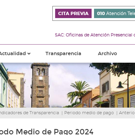
CITA PREVIA
010
Atención Tel
SAC: Oficinas de Atención Presencial
Actualidad
Transparencia
Archivo
???
s???
ader.toggle.subsections???
key.formatter.header.toggle.subsections???
ndicadores de Transparencia
|
Periodo medio de pago
|
Anterio
iodo Medio de Pago 2024