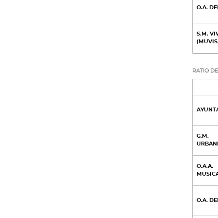
O.A. D
S.M. V
(MUVIS
RATIO DE
AYUNT
G.M.
URBAN
O.A.A.
MUSIC
O.A. D