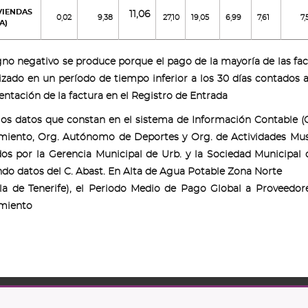
IVIENDAS
11,06
0,02
9,38
27,10
19,05
6,99
7,61
7,
A)
signo negativo se produce porque el pago de la mayoría de las fa
izado en un período de tiempo inferior a los 30 días contados a 
entación de la factura en el Registro de Entrada
os datos que constan en el sistema de Información Contable (
iento, Org. Autónomo de Deportes y Org. de Actividades Music
os por la Gerencia Municipal de Urb. y la Sociedad Municipal d
do datos del C. Abast. En Alta de Agua Potable Zona Norte
sla de Tenerife), el Periodo Medio de Pago Global a Proveedo
miento
bispo Rey Redondo, 1.