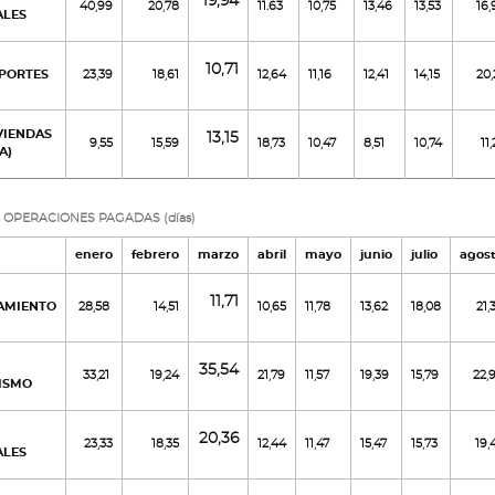
19,94
40,99
20,78
11.63
10,75
13,46
13,53
16,
ALES
10,71
EPORTES
23,39
18,61
12,64
11,16
12,41
14,15
20,
IVIENDAS
13,15
9,55
15,59
18,73
10,47
8,51
10,74
11
A)
 OPERACIONES PAGADAS (días)
enero
febrero
marzo
abril
mayo
junio
julio
agos
11,71
AMIENTO
28,58
14,51
10,65
11,78
13,62
18,08
21,
35,54
33,21
19,24
21,79
11,57
19,39
15,79
22,
ISMO
20,36
23,33
18,35
12,44
11,47
15,47
15,73
19,
ALES