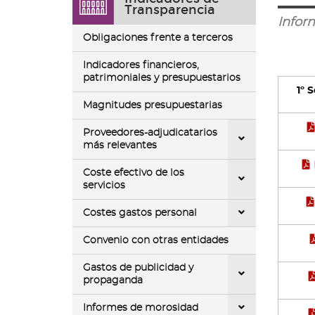
ir
Transparencia
a
Infor
la
Obligaciones frente a terceros
página
de
Indicadores financieros,
inicio
patrimoniales y presupuestarios
1º 
Magnitudes presupuestarias
Proveedores-adjudicatarios
más relevantes
Coste efectivo de los
servicios
Costes gastos personal
Convenio con otras entidades
Gastos de publicidad y
propaganda
Informes de morosidad