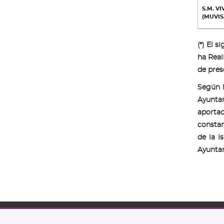
S.M. V
(MUVIS
(*) El 
ha Real
de pres
Según l
Ayuntam
aportad
constan
de la I
Ayunta
C/ O