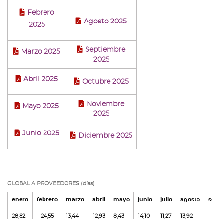
Febrero
Agosto 2025
2025
Septiembre
Marzo 2025
2025
Abril 2025
Octubre 2025
Noviembre
Mayo 2025
2025
Junio 2025
Diciembre 2025
GLOBAL A PROVEEDORES (días)
enero
febrero
marzo
abril
mayo
junio
julio
agosto
sep
28,82
24,55
13,44
12,93
8,43
14,10
11,27
13,92