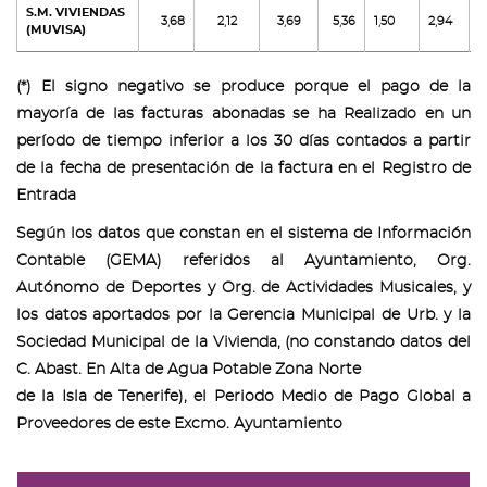
S.M. VIVIENDAS
3,68
2,12
3,69
5,36
1,50
2,94
2
(MUVISA)
(*) El signo negativo se produce porque el pago de la
mayoría de las facturas abonadas se ha Realizado en un
período de tiempo inferior a los 30 días contados a partir
de la fecha de presentación de la factura en el Registro de
Entrada
Según los datos que constan en el sistema de Información
Contable (GEMA) referidos al Ayuntamiento, Org.
Autónomo de Deportes y Org. de Actividades Musicales, y
los datos aportados por la Gerencia Municipal de Urb. y la
Sociedad Municipal de la Vivienda, (no constando datos del
C. Abast. En Alta de Agua Potable Zona Norte
de la Isla de Tenerife), el Periodo Medio de Pago Global a
Proveedores de este Excmo. Ayuntamiento