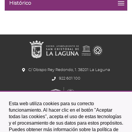
Histórico
menu
title:
Histó
|
navig
Peri
medi
de
pago
C/ Obispo Rey Redondo, 1. 38201 La Laguna
922 601 100
Esta web utiliza cookies para su correcto
funcionamiento. Al hacer clic en el botón "Aceptar
todas las cookies", acepta el uso de estas tecnologías
y el procesamiento de sus datos para estos propósitos.
Icono
Icono
Icono
Icono
Icono
Icono
Puedes obtener más información sobre la política de