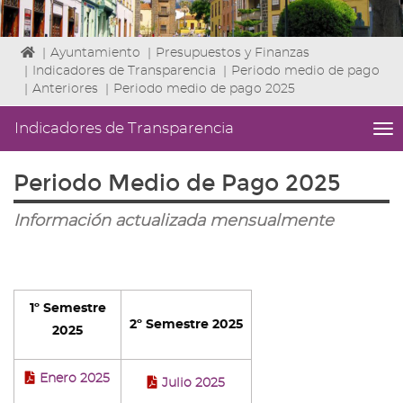
Icono
|
Ayuntamiento
|
Presupuestos y Finanzas
de
|
Indicadores de Transparencia
|
Periodo medio de pago
Home
|
Anteriores
|
Periodo medio de pago 2025
para
ir
Indicadores de Transparencia
me
a
titl
la
Me
Periodo Medio de Pago 2025
página
lat
de
|
inicio
Información actualizada mensualmente
Niv
ini
3
Fin
4
1º Semestre
|
2º Semestre 2025
nav
2025
Ind
de
Enero 2025
Tra
Julio 2025