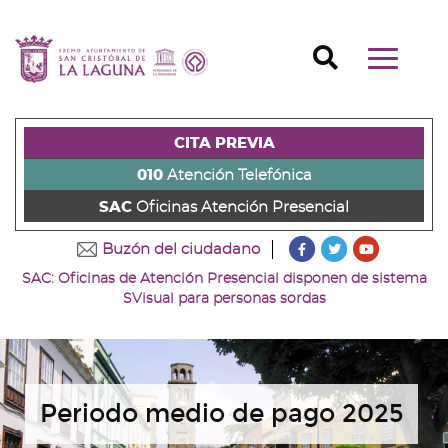
Ir
al
Ir
contenido
a
Ir
Buscador
Mostrar/o
principal
la
al
Ir
navegaci
de
cabecera
pie
al
principal
la
de
de
menú
página
la
la
principal
CITA PREVIA
(alt
página
página
(alt
+
(alt
(alt
+
010
Atención Telefónica
s)
+
+
u)
SAC
Oficinas Atención Presencial
c)
p)
???
???
???
Buzón del ciudadano
key.formatter.head
key.formatter
key.forma
SAC: Oficinas de Atención Presencial disponen de sistema
Ir
Ir
Ir
SVisual para personas sordas
a
a
a
nuestra
nuestra
nuestro
página
página
canal
de
de
de
Facebook
Twitter
Youtube
Periodo medio de pago 2025