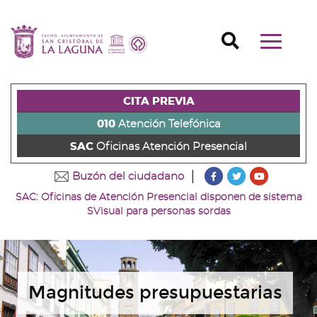
Ir
al
Ir
contenido
a
Ir
Buscador
Mostrar/o
principal
la
al
Ir
navegaci
de
cabecera
pie
al
principal
la
de
de
menú
página
la
la
principal
CITA PREVIA
(alt
página
página
(alt
+
(alt
(alt
+
010
Atención Telefónica
s)
+
+
u)
SAC
Oficinas Atención Presencial
c)
p)
???
???
???
Buzón del ciudadano
key.formatter.head
key.formatter
key.forma
SAC: Oficinas de Atención Presencial disponen de sistema
Ir
Ir
Ir
SVisual para personas sordas
a
a
a
nuestra
nuestra
nuestro
página
página
canal
de
de
de
Facebook
Twitter
Youtube
Magnitudes presupuestarias