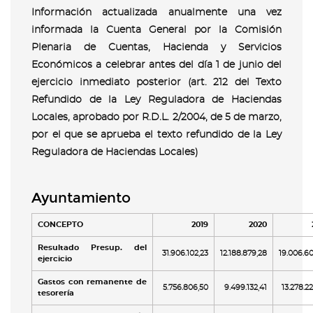
Información actualizada anualmente una vez
informada la Cuenta General por la Comisión
Plenaria de Cuentas, Hacienda y Servicios
Económicos a celebrar antes del día 1 de junio del
ejercicio inmediato posterior (art. 212 del Texto
Refundido de la Ley Reguladora de Haciendas
Locales, aprobado por R.D.L. 2/2004, de 5 de marzo,
por el que se aprueba el texto refundido de la Ley
Reguladora de Haciendas Locales)
Ayuntamiento
CONCEPTO
2019
2020
Resultado Presup. del
31.906.102,23
12.188.879,28
19.006.60
ejercicio
Gastos con remanente de
5.756.806,50
9.499.132,41
13.278.2
tesorería