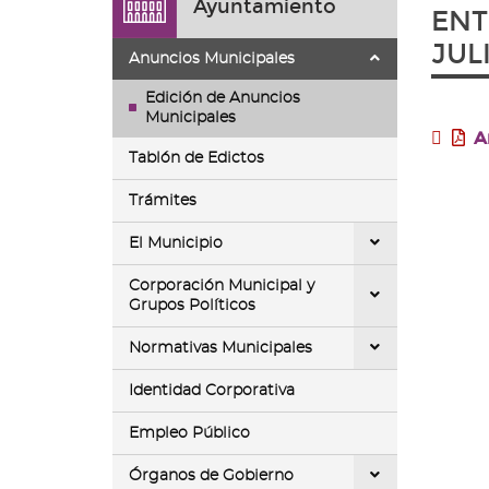
Ayuntamiento
ir
ENT
a
JUL
la
Anuncios Municipales
página
de
Edición de Anuncios
inicio
Municipales
A
Tablón de Edictos
Trámites
El Municipio
Corporación Municipal y
Grupos Políticos
Normativas Municipales
Identidad Corporativa
Empleo Público
Órganos de Gobierno