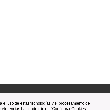
Icono
Icono
Icono
Icono
Icono
Icono
ta el uso de estas tecnologías y el procesamiento de
circular
circular
circular
de
de
de
preferencias haciendo clic en "Configurar Cookies".