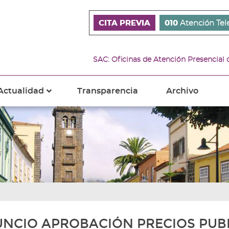
CITA PREVIA
010
Atención Tel
SAC: Oficinas de Atención Presencial
Actualidad
Transparencia
Archivo
???
s???
ader.toggle.subsections???
key.formatter.header.toggle.subsections???
NCIO APROBACIÓN PRECIOS PUBL