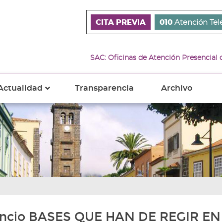
CITA PREVIA
010
Atención Tel
SAC: Oficinas de Atención Presencial
Actualidad
Transparencia
Archivo
???
s???
ader.toggle.subsections???
key.formatter.header.toggle.subsections???
ncio BASES QUE HAN DE REGIR EN