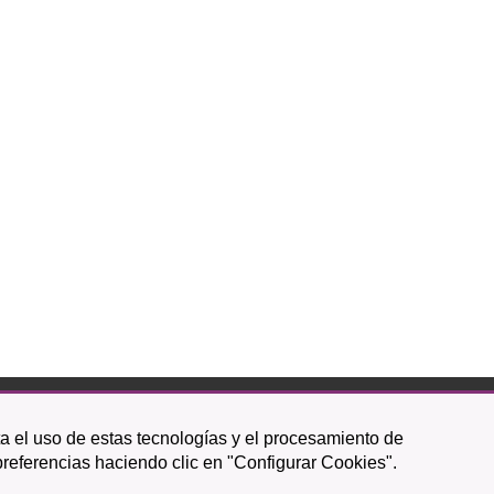
ta el uso de estas tecnologías y el procesamiento de
Icono
Icono
Icono
Icono
Icono
Icono
preferencias haciendo clic en "Configurar Cookies".
circular
circular
circular
de
de
de