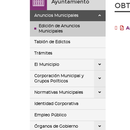
Ayuntamiento
ir
OBT
a
la
Anuncios Municipales
página
de
Edición de Anuncios
A
inicio
Municipales
Tablón de Edictos
Trámites
El Municipio
Corporación Municipal y
Grupos Políticos
Normativas Municipales
Identidad Corporativa
Empleo Público
Órganos de Gobierno