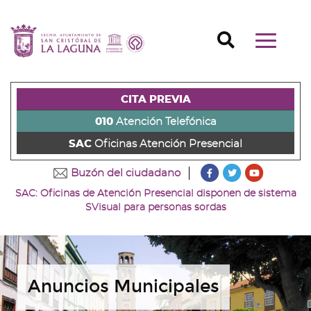
Ir
al
Ir
contenido
a
Ir
Buscador
Mostrar/o
principal
la
al
Ir
navegaci
de
cabecera
pie
al
principal
la
de
de
menú
página
la
la
principal
CITA PREVIA
(alt
página
página
(alt
+
(alt
(alt
+
010
Atención Telefónica
s)
+
+
u)
SAC
Oficinas Atención Presencial
c)
p)
???
???
???
Buzón del ciudadano
key.formatter.head
key.formatter
key.forma
SAC: Oficinas de Atención Presencial disponen de sistema
Ir
Ir
Ir
SVisual para personas sordas
a
a
a
nuestra
nuestra
nuestro
página
página
canal
de
de
de
Facebook
Twitter
Youtube
Anuncios Municipales