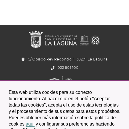
C/ Obispo Rey Redondo, 1. 38201 La Laguna
922 601 100
Esta web utiliza cookies para su correcto
funcionamiento. Al hacer clic en el botón "Aceptar
todas las cookies", acepta el uso de estas tecnologías
y el procesamiento de sus datos para estos propósitos.
Icono
Icono
Icono
Icono
Icono
Icono
Puedes obtener más información sobre la política de
circular
circular
circular
de
de
de
cookies
aquí
y configurar sus preferencias haciendo