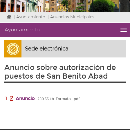
Icono
|
Ayuntamiento
|
Anuncios Municipales
de
Home
Ayuntamiento
me
para
titl
ir
Me
a
lat
Sede electrónica
la
|
página
Niv
de
Anuncio sobre autorización de
ini
inicio
1
puestos de San Benito Abad
Fin
3
|
nav
Anuncio
250.55 kb
Formato:
pdf
Ay