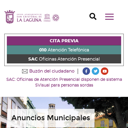
Ir
al
Ir
contenido
a
Ir
Buscador
Mostrar/o
principal
la
al
Ir
navegaci
de
cabecera
pie
al
principal
la
de
de
menú
página
la
la
principal
CITA PREVIA
(alt
página
página
(alt
+
(alt
(alt
+
010
Atención Telefónica
s)
+
+
u)
SAC
Oficinas Atención Presencial
c)
p)
???
???
???
Buzón del ciudadano
key.formatter.head
key.formatter
key.forma
SAC: Oficinas de Atención Presencial disponen de sistema
Ir
Ir
Ir
SVisual para personas sordas
a
a
a
nuestra
nuestra
nuestro
página
página
canal
de
de
de
Facebook
Twitter
Youtube
Anuncios Municipales