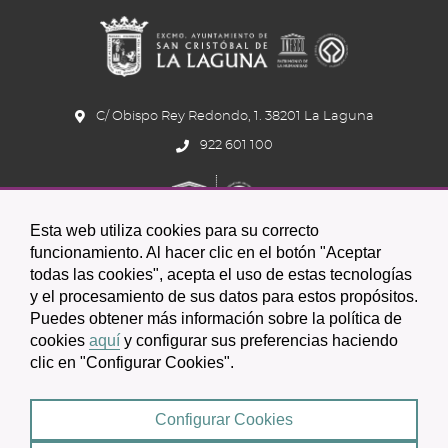
C/ Obispo Rey Redondo, 1. 38201 La Laguna
922 601 100
Esta web utiliza cookies para su correcto
funcionamiento. Al hacer clic en el botón "Aceptar
todas las cookies", acepta el uso de estas tecnologías
y el procesamiento de sus datos para estos propósitos.
Icono
Icono
Icono
Icono
Icono
Icono
Puedes obtener más información sobre la política de
circular
circular
circular
de
de
de
cookies
aquí
y configurar sus preferencias haciendo
clic en "Configurar Cookies".
facebook
twitter
youtube
2026 © Excmo. Ayuntamiento de San Cristóbal de La Laguna
Configurar Cookies
Condiciones de uso