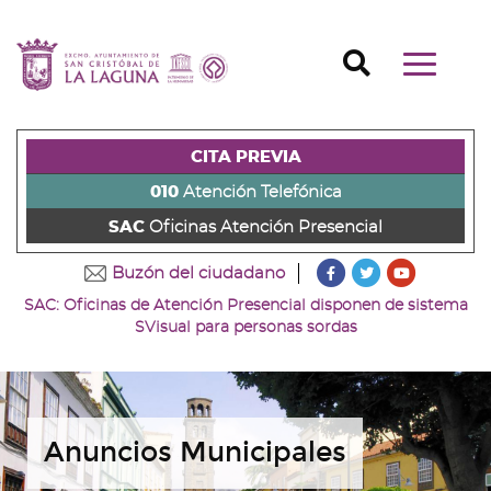
Ir
al
Ir
contenido
a
Ir
Buscador
Mostrar/o
principal
la
al
Ir
navegaci
de
cabecera
pie
al
principal
la
de
de
menú
página
la
la
principal
CITA PREVIA
(alt
página
página
(alt
+
(alt
(alt
+
010
Atención Telefónica
s)
+
+
u)
SAC
Oficinas Atención Presencial
c)
p)
???
???
???
Buzón del ciudadano
key.formatter.head
key.formatter
key.forma
SAC: Oficinas de Atención Presencial disponen de sistema
Ir
Ir
Ir
SVisual para personas sordas
a
a
a
nuestra
nuestra
nuestro
página
página
canal
de
de
de
Facebook
Twitter
Youtube
Anuncios Municipales