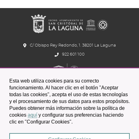
C/ Obispo Rey Redondo, 1. 38201 La Laguna
922 601 100
Esta web utiliza cookies para su correcto
funcionamiento. Al hacer clic en el botón "Aceptar
todas las cookies", acepta el uso de estas tecnologías
y el procesamiento de sus datos para estos propósitos.
Icono
Icono
Icono
Icono
Icono
Icono
Puedes obtener más información sobre la política de
circular
circular
circular
de
de
de
cookies
aquí
y configurar sus preferencias haciendo
clic en "Configurar Cookies".
facebook
twitter
youtube
2026 © Excmo. Ayuntamiento de San Cristóbal de La Laguna