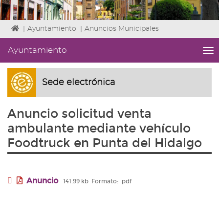
Icono
|
Ayuntamiento
|
Anuncios Municipales
de
Home
Ayuntamiento
me
para
titl
ir
Me
a
lat
Sede electrónica
la
|
página
Niv
de
Anuncio solicitud venta
ini
inicio
1
ambulante mediante vehículo
Fin
Foodtruck en Punta del Hidalgo
3
|
nav
Ay
Anuncio
141.99 kb
Formato:
pdf