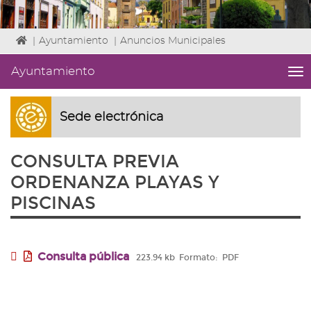
Icono
|
Ayuntamiento
|
Anuncios Municipales
de
Home
Ayuntamiento
me
para
titl
ir
Me
a
lat
Sede electrónica
la
|
página
Niv
de
CONSULTA PREVIA
ini
inicio
1
ORDENANZA PLAYAS Y
Fin
PISCINAS
3
|
nav
Ay
Consulta pública
223.94 kb
Formato:
PDF