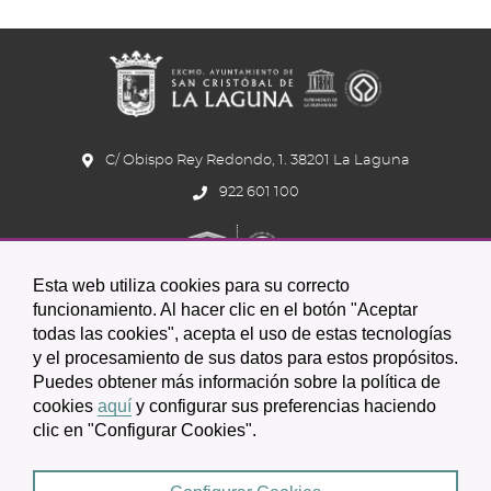
C/ Obispo Rey Redondo, 1. 38201 La Laguna
922 601 100
Esta web utiliza cookies para su correcto
funcionamiento. Al hacer clic en el botón "Aceptar
todas las cookies", acepta el uso de estas tecnologías
y el procesamiento de sus datos para estos propósitos.
Icono
Icono
Icono
Icono
Icono
Icono
Puedes obtener más información sobre la política de
circular
circular
circular
de
de
de
cookies
aquí
y configurar sus preferencias haciendo
clic en "Configurar Cookies".
facebook
twitter
youtube
2026 © Excmo. Ayuntamiento de San Cristóbal de La Laguna