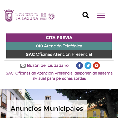
Ir
al
Ir
contenido
a
Ir
Buscador
Mostrar/o
principal
la
al
Ir
navegaci
de
cabecera
pie
al
principal
la
de
de
menú
página
la
la
principal
CITA PREVIA
(alt
página
página
(alt
+
(alt
(alt
+
010
Atención Telefónica
s)
+
+
u)
SAC
Oficinas Atención Presencial
c)
p)
???
???
???
Buzón del ciudadano
key.formatter.head
key.formatter
key.forma
SAC: Oficinas de Atención Presencial disponen de sistema
Ir
Ir
Ir
SVisual para personas sordas
a
a
a
nuestra
nuestra
nuestro
página
página
canal
de
de
de
Facebook
Twitter
Youtube
Anuncios Municipales