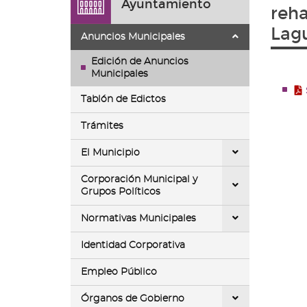
Ayuntamiento
ir
reha
a
Lag
la
Anuncios Municipales
página
de
Edición de Anuncios
inicio
Municipales
Tablón de Edictos
Trámites
El Municipio
Corporación Municipal y
Grupos Políticos
Normativas Municipales
Identidad Corporativa
Empleo Público
Órganos de Gobierno