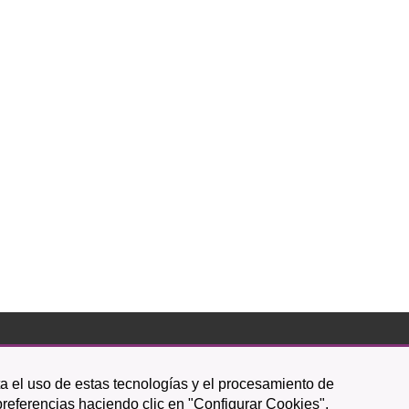
Icono
Icono
Icono
Icono
Icono
Icono
ta el uso de estas tecnologías y el procesamiento de
circular
circular
circular
de
de
de
preferencias haciendo clic en "Configurar Cookies".