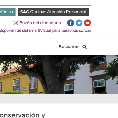
efónica
SAC
Oficinas Atención Presencial
???
???
???
Buzón del ciudadano
key.formatter.header.ac
key.formatter.head
key.formatter.
 disponen de sistema SVisual para personas sordas
Ir
Ir
Ir
a
a
a
nuestra
nuestra
nuestro
Buscador
página
página
canal
Buscador
de
de
de
Facebook
Twitter
Youtube
onservación y