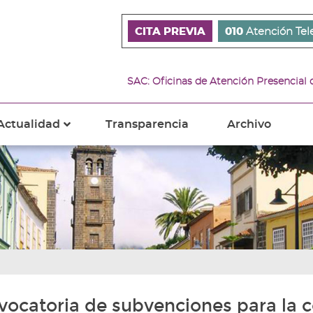
CITA PREVIA
010
Atención Tel
SAC: Oficinas de Atención Presencial
Actualidad
Transparencia
Archivo
???
s???
ader.toggle.subsections???
key.formatter.header.toggle.subsections???
ocatoria de subvenciones para la c