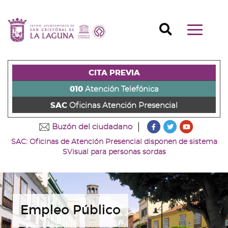
Ir
al
Ir
contenido
a
Ir
Buscador
Mostrar/o
principal
la
al
Ir
navegaci
de
cabecera
pie
al
principal
la
de
de
menú
página
la
la
principal
CITA PREVIA
(alt
página
página
(alt
+
(alt
(alt
+
010
Atención Telefónica
s)
+
+
u)
SAC
Oficinas Atención Presencial
c)
p)
???
???
???
Buzón del ciudadano
key.formatter.head
key.formatter
key.forma
SAC: Oficinas de Atención Presencial disponen de sistema
Ir
Ir
Ir
SVisual para personas sordas
a
a
a
nuestra
nuestra
nuestro
página
página
canal
de
de
de
Facebook
Twitter
Youtube
Empleo Público