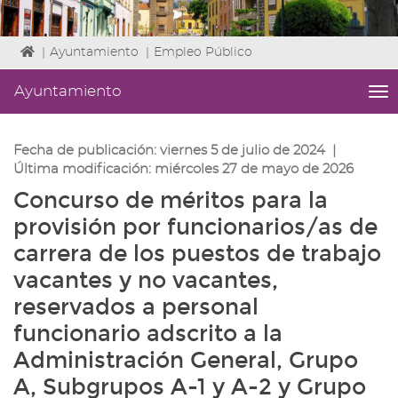
Icono
|
Ayuntamiento
|
Empleo Público
de
Home
Ayuntamiento
me
para
titl
ir
Me
a
lat
Fecha de publicación:
viernes 5 de julio de 2024
|
la
|
Última modificación:
miércoles 27 de mayo de 2026
página
Niv
Concurso de méritos para la
de
ini
inicio
1
provisión por funcionarios/as de
Fin
carrera de los puestos de trabajo
3
|
vacantes y no vacantes,
nav
reservados a personal
Ay
funcionario adscrito a la
Administración General, Grupo
A, Subgrupos A-1 y A-2 y Grupo