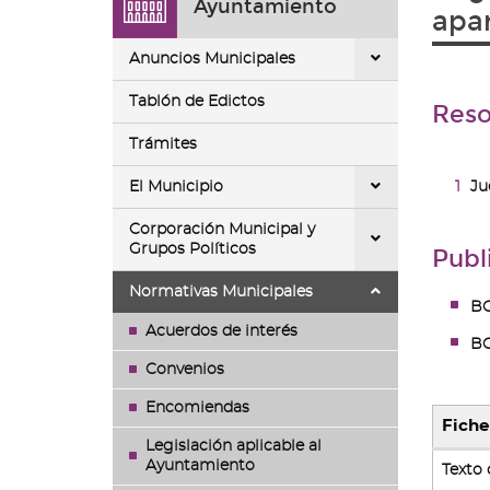
Ayuntamiento
ir
apar
a
la
Anuncios Municipales
página
de
Tablón de Edictos
Reso
inicio
Trámites
El Municipio
Ju
Corporación Municipal y
Grupos Políticos
Publ
Normativas Municipales
B
Acuerdos de interés
B
Convenios
Encomiendas
Fiche
Legislación aplicable al
Tabla
Ayuntamiento
Texto 
que