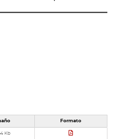
maño
Formato
Formato:
64 Kb