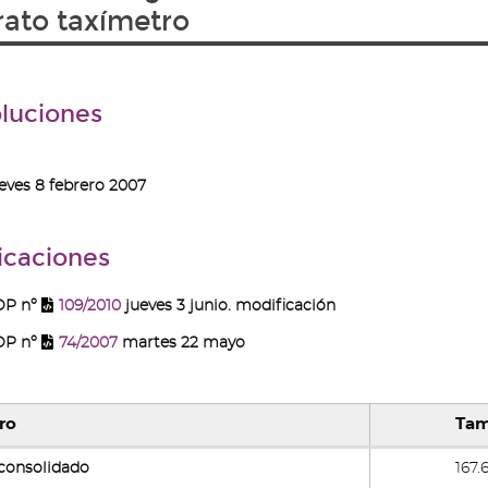
ato taxímetro
luciones
eves 8 febrero 2007
icaciones
OP nº
109/2010
jueves 3 junio. modificación
OP nº
74/2007
martes 22 mayo
ro
Ta
consolidado
167.