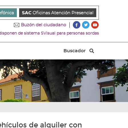
efónica
SAC
Oficinas Atención Presencial
???
???
???
Buzón del ciudadano
key.formatter.header.ac
key.formatter.head
key.formatter.
 disponen de sistema SVisual para personas sordas
Ir
Ir
Ir
a
a
a
nuestra
nuestra
nuestro
Buscador
página
página
canal
Buscador
de
de
de
Facebook
Twitter
Youtube
hículos de alquiler con