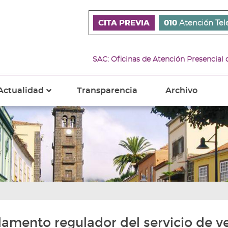
CITA PREVIA
010
Atención Tel
SAC: Oficinas de Atención Presencial
Actualidad
Transparencia
Archivo
???
s???
ader.toggle.subsections???
key.formatter.header.toggle.subsections???
amento regulador del servicio de ve