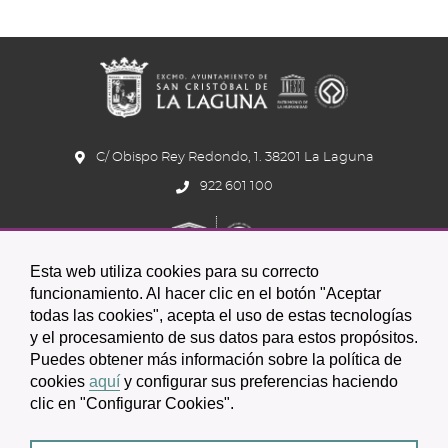
C/ Obispo Rey Redondo, 1. 38201 La Laguna
922 601 100
Esta web utiliza cookies para su correcto
funcionamiento. Al hacer clic en el botón "Aceptar
todas las cookies", acepta el uso de estas tecnologías
y el procesamiento de sus datos para estos propósitos.
Icono
Icono
Icono
Icono
Icono
Icono
Puedes obtener más información sobre la política de
circular
circular
circular
de
de
de
cookies
aquí
y configurar sus preferencias haciendo
clic en "Configurar Cookies".
facebook
twitter
youtube
2026 © Excmo. Ayuntamiento de San Cristóbal de La Laguna