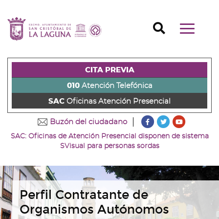
Ir
al
Ir
contenido
a
Ir
Buscador
Mostrar/o
principal
la
al
Ir
navegaci
de
cabecera
pie
al
principal
la
de
de
menú
página
la
la
principal
CITA PREVIA
(alt
página
página
(alt
+
(alt
(alt
+
010
Atención Telefónica
s)
+
+
u)
SAC
Oficinas Atención Presencial
c)
p)
???
???
???
Buzón del ciudadano
key.formatter.head
key.formatter
key.forma
SAC: Oficinas de Atención Presencial disponen de sistema
Ir
Ir
Ir
SVisual para personas sordas
a
a
a
nuestra
nuestra
nuestro
página
página
canal
de
de
de
Facebook
Twitter
Youtube
Perfil Contratante de
Organismos Autónomos