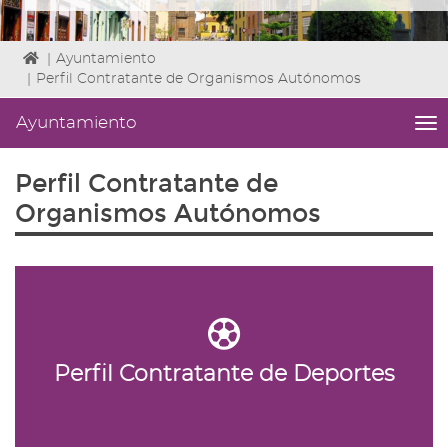
Icono
|
Ayuntamiento
de
|
Perfil Contratante de Organismos Autónomos
Home
para
Ayuntamiento
me
ir
titl
a
Me
Perfil Contratante de
la
lat
página
|
Organismos Autónomos
de
Niv
inicio
ini
1
Fin
3
|
nav
Ay
Perfil Contratante de Deportes