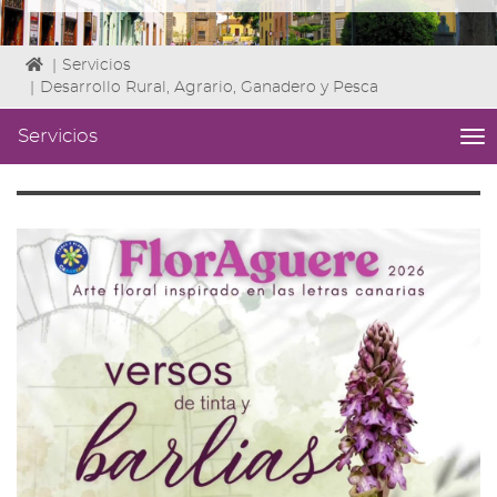
Icono
|
Servicios
de
|
Desarrollo Rural, Agrario, Ganadero y Pesca
Home
para
Servicios
me
ir
titl
a
Me
la
lat
página
de
de
áre
inicio
|
nav
Ser