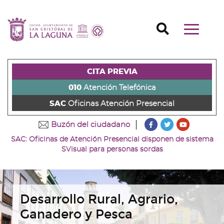
Ir
al
Ir
contenido
a
Ir
Buscador
Mostrar/o
principal
la
al
Ir
navegaci
de
cabecera
pie
al
principal
la
de
de
menú
página
la
la
principal
CITA PREVIA
(alt
página
página
(alt
+
(alt
(alt
+
010
Atención Telefónica
s)
+
+
u)
SAC
Oficinas Atención Presencial
c)
p)
???
???
???
Buzón del ciudadano
key.formatter.head
key.formatter
key.forma
SAC: Oficinas de Atención Presencial disponen de sistema
Ir
Ir
Ir
SVisual para personas sordas
a
a
a
nuestra
nuestra
nuestro
página
página
canal
de
de
de
Facebook
Twitter
Youtube
Desarrollo Rural, Agrario,
Ganadero y Pesca