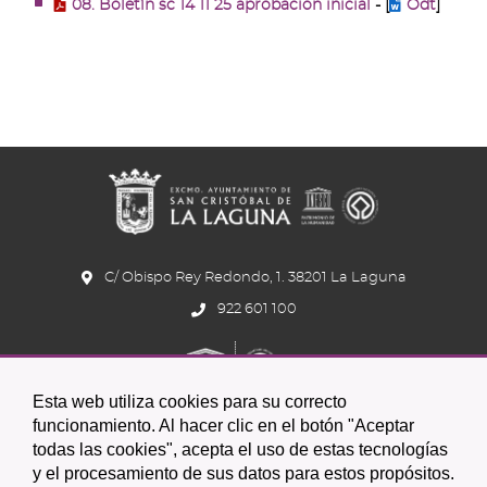
08. Boletín sc 14 11 25 aprobacion inicial
- [
Odt
]
C/ Obispo Rey Redondo, 1. 38201 La Laguna
922 601 100
Esta web utiliza cookies para su correcto
funcionamiento. Al hacer clic en el botón "Aceptar
todas las cookies", acepta el uso de estas tecnologías
y el procesamiento de sus datos para estos propósitos.
Icono
Icono
Icono
Icono
Icono
Icono