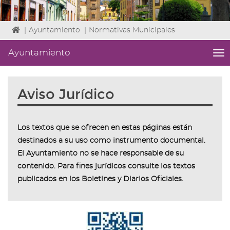
Icono
|
Ayuntamiento
|
Normativas Municipales
de
Home
Ayuntamiento
me
para
titl
ir
Me
a
lat
Aviso Jurídico
la
|
página
Niv
de
ini
inicio
1
Los textos que se ofrecen en estas páginas están
Fin
destinados a su uso como instrumento documental.
3
El Ayuntamiento no se hace responsable de su
|
contenido. Para fines jurídicos consulte los textos
nav
Ay
publicados en los Boletines y Diarios Oficiales.