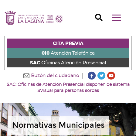
Ir
al
Ir
contenido
a
Ir
Buscador
Mostrar/o
principal
la
al
Ir
navegaci
de
cabecera
pie
al
principal
la
de
de
menú
página
la
la
principal
CITA PREVIA
(alt
página
página
(alt
+
(alt
(alt
+
010
Atención Telefónica
s)
+
+
u)
SAC
Oficinas Atención Presencial
c)
p)
???
???
???
Buzón del ciudadano
key.formatter.head
key.formatter
key.forma
SAC: Oficinas de Atención Presencial disponen de sistema
Ir
Ir
Ir
SVisual para personas sordas
a
a
a
nuestra
nuestra
nuestro
página
página
canal
de
de
de
Facebook
Twitter
Youtube
Normativas Municipales